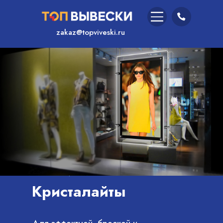
zakaz@topviveski.ru
Главная
/
Услуги
/
Кристалайты