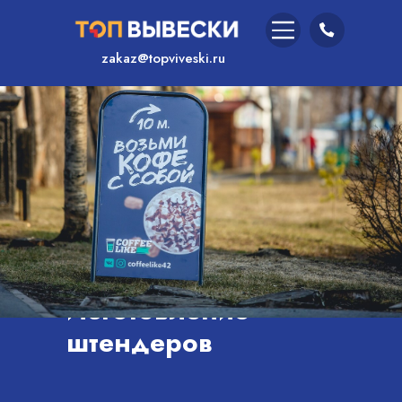
zakaz@topviveski.ru
Главная
/
Услуги
/
Изготовление
штендеров