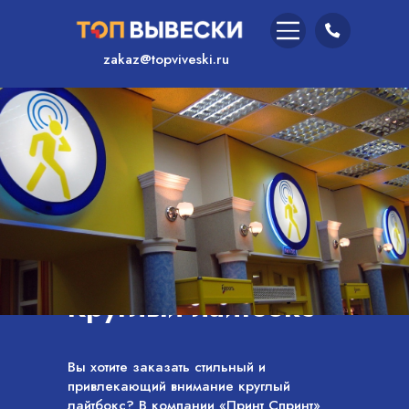
zakaz@topviveski.ru
Главная
/
Услуги
/
Круглый лайтбокс
Вы хотите заказать стильный и
привлекающий внимание круглый
лайтбокс? В компании «Принт Спринт»