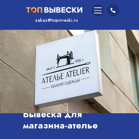
zakaz@topviveski.ru
/
Главная
/
Услуги
Вывеска для
магазина-ателье