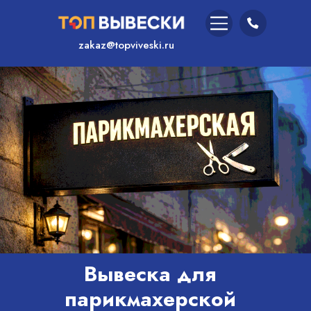
zakaz@topviveski.ru
/
Главная
/
Услуги
Вывеска для
парикмахерской