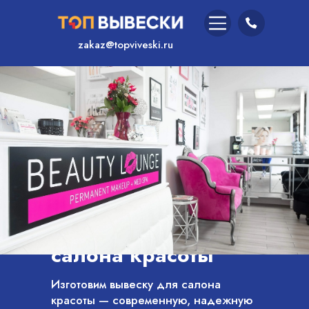
zakaz@topviveski.ru
Главная
/
Услуги
/
Вывеска для
салона красоты
Изготовим вывеску для салона
красоты — современную, надежную